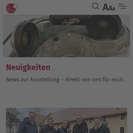
A
A
A
Neuigkeiten
News zur Ausstellung – direkt von uns für euch.