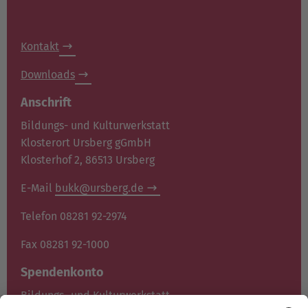
Kontakt
Downloads
Anschrift
Bildungs- und Kulturwerkstatt
Klosterort Ursberg gGmbH
Klosterhof 2, 86513 Ursberg
E-Mail
bukk@ursberg.de
Telefon 08281 92-2974
Fax 08281 92-1000
Spendenkonto
Bildungs- und Kulturwerkstatt